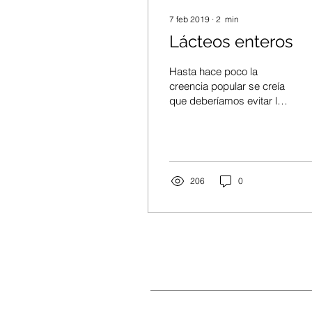
7 feb 2019
∙
2
min
Lácteos enteros
Hasta hace poco la
creencia popular se creía
que deberíamos evitar los
productos lácteos enteros
debido a su alto
contenido de grasas...
206
0