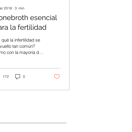
ar 2018
∙
3
min
onebroth esencial
ra la fertilidad
 qué la infertilidad se
vuelto tan común?
mo con la mayoría de
 problemas de salud,
y muchos factores que
tribuyen....
172
0