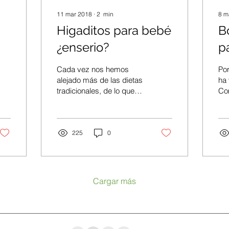
11 mar 2018
∙
2
min
8 m
Higaditos para bebé
B
¿enserio?
pa
Cada vez nos hemos
Por
alejado más de las dietas
ha 
tradicionales, de lo que
Co
comían nuestros abuelos,
los
bisabuelos y ni se diga
ha
nuestros ancestros...
con
225
0
Cargar más