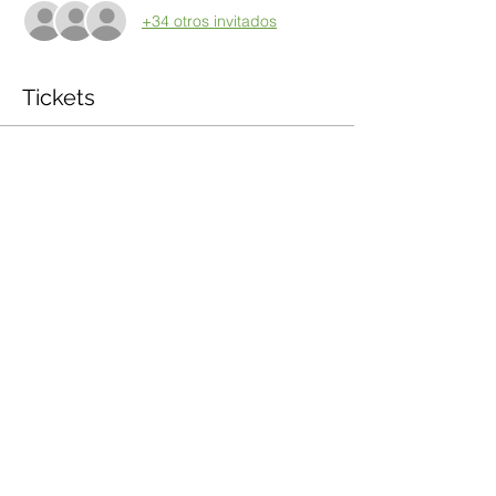
+34 otros invitados
Tickets
Venta finalizada
Tipo de entrada
Taller por Zoom
Precio
$600.00
Share this event