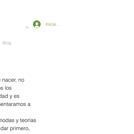
Iniciar sesión
Blog
 nacer, no 
s los 
dad y es 
imentaramos a 
odas y teorías 
dar primero, 