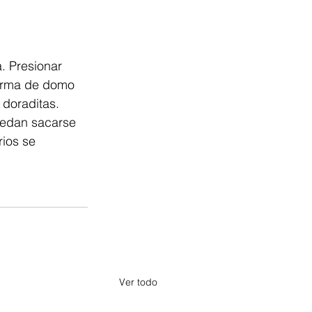
. Presionar 
forma de domo 
 doraditas. 
uedan sacarse 
ios se 
Ver todo