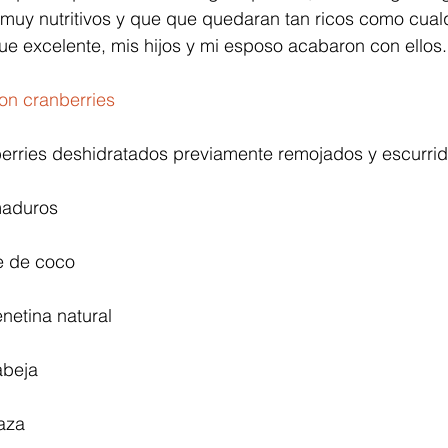
muy nutritivos y que que quedaran tan ricos como cualq
 fue excelente, mis hijos y mi esposo acabaron con ellos.
on cranberries
berries deshidratados previamente remojados y escurrid
maduros 
e de coco 
netina natural 
abeja 
aza 