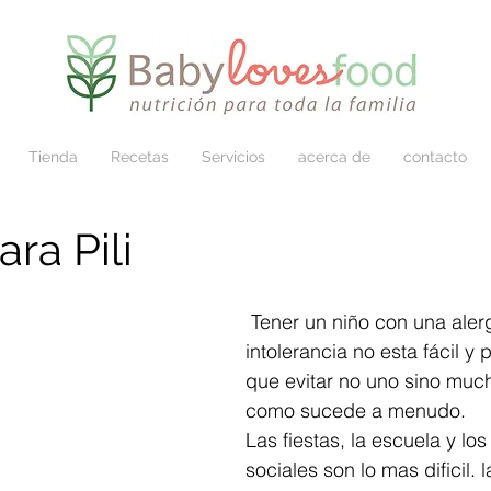
Tienda
Recetas
Servicios
acerca de
contacto
ara Pili
 Tener un niño con una alergia o 
intolerancia no esta fácil y p
que evitar no uno sino much
como sucede a menudo. 
Las fiestas, la escuela y los
sociales son lo mas dificil. 