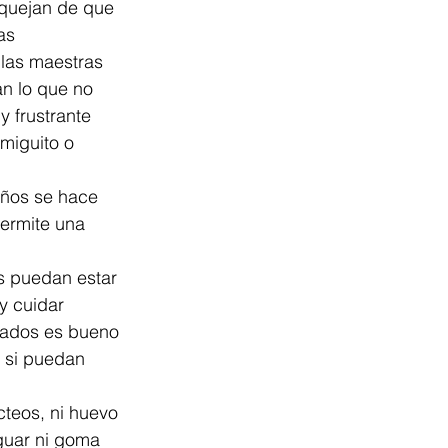
quejan de que 
as 
 las maestras 
n lo que no 
 frustrante 
miguito o 
eños se hace 
permite una 
s puedan estar 
y cuidar 
grados es bueno 
s si puedan 
cteos, ni huevo 
guar ni goma 