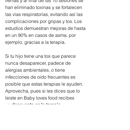
flemas y al final de las 10 sesiones se 
han eliminado toxinas y se fortalecen 
las vías respiratorias, evitando así las 
complicaciones por gripas y tos. Los 
estudios demuestran mejoras de hasta 
en un 90% en casos de asma, por 
ejemplo, gracias a la terapia.
Si tu hijo tiene una tos que parece 
nunca desaparecer, padece de 
alergias ambientales, o tiene 
infecciones de oído frecuentes es 
posible que estas terapias le ayuden.
Aprovecha, pues si les dices que lo 
leiste en Baby loves food recibes 
un 
descuento en la terapia.
Si ya fuiste cuéntanos en los 
comentarios, nos encantaría saber si la 
Haloterapia te da resultados.