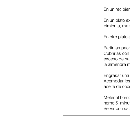
En un recipie
En un plato e
pimienta, mez
En otro plato
Partir las p
Cubrirlas con
exceso de har
la almendra m
Engrasar una 
Acomodar los 
aceite de coc
Meter al horn
horno 5 minu
Servir con sa