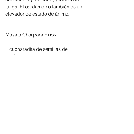
fatiga. El cardamomo también es un 
elevador de estado de ánimo. 
Masala Chai para niños 
1 cucharadita de semillas de 
cardamomo 
1/2 raja de canela 
4 clavos de olor 
5 bolitas de pimienta negra 
1 pizca de nuez moscada en polvo 
1 rebanadita delgada de jengibre 
fresco pelado 
1 bolsita de te Roiboos organico 
1 taza de leche de almendras* 
1 cucharadita de aceite de coco 
1 cucharadita de miel de abeja 