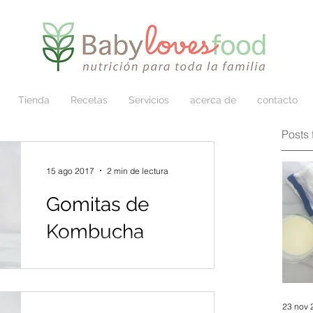
Tienda
Recetas
Servicios
acerca de
contacto
Posts 
15 ago 2017
2 min de lectura
Gomitas de
Kombucha
Ya he escrito sobre los múltiples
beneficios de la grenetina y del
colágeno, puedes leer este post.
23 nov 
También les he contado sobre la...