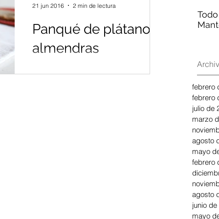
21 jun 2016
2 min de lectura
Todo
Mant
Panqué de plátano y
almendras
Archi
Esta receta le encanta a mi hijo
Ignacio. Entre las pocas palabras que
febrero
dice, me pide con frecuencia que le
febrero
prepare su "pam platanol" y él...
julio de
marzo d
noviemb
agosto 
mayo de
febrero
diciemb
noviemb
agosto 
junio de
mayo de